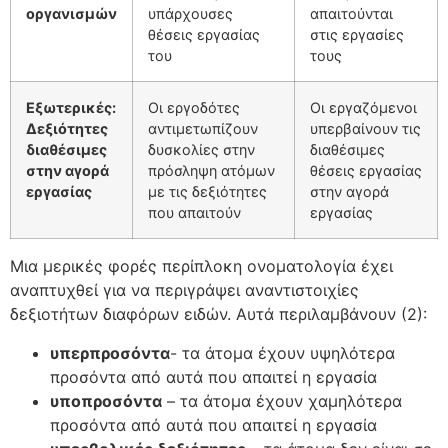
οργανισμών
υπάρχουσες
απαιτούνται
θέσεις εργασίας
στις εργασίες
του
τους
Εξωτερικές:
Οι εργοδότες
Οι εργαζόμενοι
Δεξιότητες
αντιμετωπίζουν
υπερβαίνουν τις
διαθέσιμες
δυσκολίες στην
διαθέσιμες
στην αγορά
πρόσληψη ατόμων
θέσεις εργασίας
εργασίας
με τις δεξιότητες
στην αγορά
που απαιτούν
εργασίας
Μια μερικές φορές περίπλοκη ονοματολογία έχει
αναπτυχθεί για να περιγράψει αναντιστοιχίες
δεξιοτήτων διαφόρων ειδών. Αυτά περιλαμβάνουν (2):
υπερπροσόντα
- τα άτομα έχουν υψηλότερα
προσόντα από αυτά που απαιτεί η εργασία
υποπροσόντα
– τα άτομα έχουν χαμηλότερα
προσόντα από αυτά που απαιτεί η εργασία