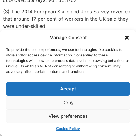
(3) The 2014 European Skills and Jobs Survey revealed
that around 17 per cent of workers in the UK said they
were under-skilled.
Manage Consent
(4) Cedefop (2015).
Skills, qualifications and jobs in the
EU: the making of a perfect match? Evidence from
To provide the best experiences, we use technologies like cookies to
Cedefop’s European skills and jobs survey
. Luxembourg:
store and/or access device information. Consenting to these
Publications Office
technologies will allow us to process data such as browsing behaviour or
unique IDs on this site. Not consenting or withdrawing consent, may
adversely affect certain features and functions.
Ερωτήσεις προβληματισμού
Accept
Deny
Κατανόηση των
View preferences
αναντιστοιχιών
δεξιοτήτων
Cookie Policy