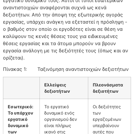
εργατικό δυναμικό τους. Αυτοί οι τύποι εσωτερικών
αναντιστοιχιών αναφέρονται συχνά ως κενά
δεξιοτήτων. Από την άποψη της εξωτερικής αγοράς
εργασίας, υπάρχει ανάγκη να εξεταστεί η πρόσληψη -
ο βαθμός στον οποίο οι εργοδότες είναι σε θέση να
καλύψουν τις κενές θέσεις τους για ειδικευμένες
θέσεις εργασίας και τα άτομα μπορούν να βρουν
εργασία ανάλογη με τις δεξιότητές τους (όπως και αν
ορίζεται).
Πίνακας 1: Ταξινόμηση αναντιστοιχιών δεξιοτήτων
Ελλείψεις
Πλεονάσματα
δεξιοτήτων
δεξιοτήτων
Εσωτερικό:
Το εργατικό
Οι δεξιότητες
Το υπάρχον
δυναμικό ενός
των
εργατικό
οργανισμού δεν
εργαζομένων
δυναμικό
είναι πλήρως
υπερβαίνουν
των
ικανό στις
αυτές που