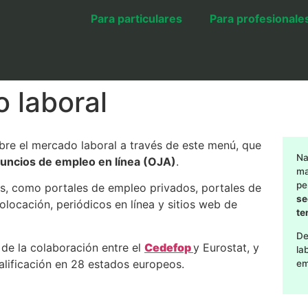
Para particulares
Para profesionale
 laboral
re el mercado laboral a través de este menú, que
Na
uncios de empleo en línea (OJA)
.
ma
pe
s, como portales de empleo privados, portales de
se
olocación, periódicos en línea y sitios web de
te
De
 de la colaboración entre el
Cedefop
y Eurostat, y
la
alificación en 28 estados europeos.
em