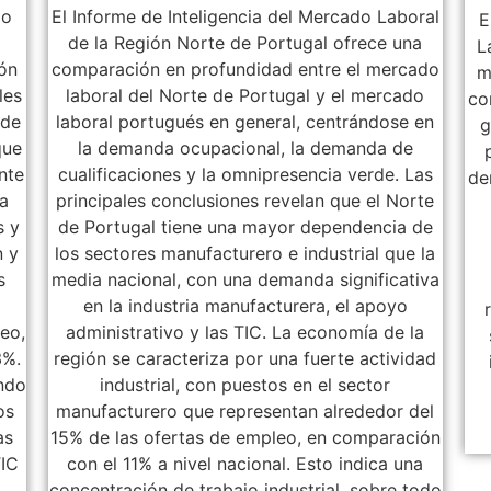
do
El Informe de Inteligencia del Mercado Laboral
E
de la Región Norte de Portugal ofrece una
L
ión
comparación en profundidad entre el mercado
m
les
laboral del Norte de Portugal y el mercado
co
 de
laboral portugués en general, centrándose en
g
que
la demanda ocupacional, la demanda de
nte
cualificaciones y la omnipresencia verde. Las
de
da
principales conclusiones revelan que el Norte
s y
de Portugal tiene una mayor dependencia de
n y
los sectores manufacturero e industrial que la
s
media nacional, con una demanda significativa
en la industria manufacturera, el apoyo
eo,
administrativo y las TIC. La economía de la
3%.
región se caracteriza por una fuerte actividad
endo
industrial, con puestos en el sector
os
manufacturero que representan alrededor del
as
15% de las ofertas de empleo, en comparación
TIC
con el 11% a nivel nacional. Esto indica una
concentración de trabajo industrial, sobre todo