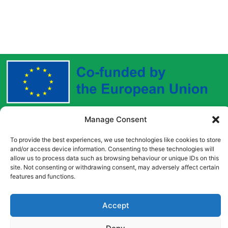
Manage Consent
Funded by the European Union. Views and opinions
expressed are however those of the author(s) only and
To provide the best experiences, we use technologies like cookies to store
do not necessarily reflect those of the European Union
and/or access device information. Consenting to these technologies will
or the European Education and Culture Executive
allow us to process data such as browsing behaviour or unique IDs on this
site. Not consenting or withdrawing consent, may adversely affect certain
Agency (EACEA). Neither the European Union nor
features and functions.
EACEA can be held responsible for them.
Accept
Copyright © [2022] [Career Pathways]