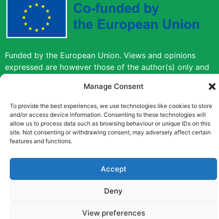
Funded by the European Union. Views and opinions
expressed are however those of the author(s) only and
do not necessarily reflect those of the European Union
Manage Consent
or the European Education and Culture Executive
Agency (EACEA). Neither the European Union nor
To provide the best experiences, we use technologies like cookies to store
EACEA can be held responsible for them.
and/or access device information. Consenting to these technologies will
allow us to process data such as browsing behaviour or unique IDs on this
site. Not consenting or withdrawing consent, may adversely affect certain
features and functions.
Copyright © [2022] [Career Pathways]
Accept
Deny
View preferences